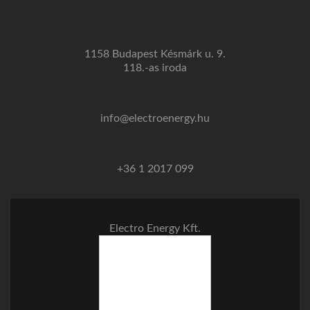
1158 Budapest Késmárk u. 9.
118.-as iroda
info@electroenergy.hu
+36 1 2017 099
Electro Energy Kft.