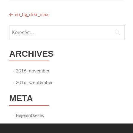
Bejegyzés
←
eu_bg_drkr_max
navigáció
Keresés:
ARCHIVES
2016. november
2016. szeptember
META
Bejelentkezés