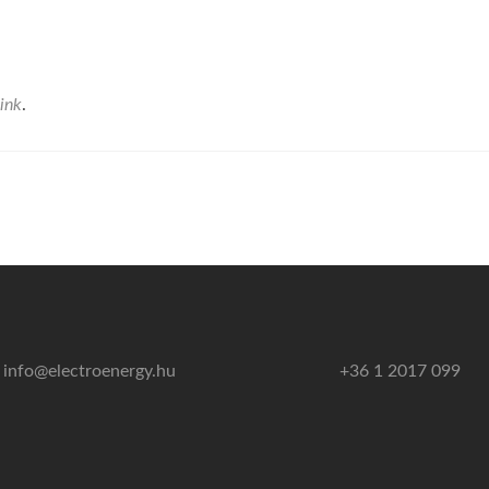
ink
.
info@electroenergy.hu
+36 1 2017 099