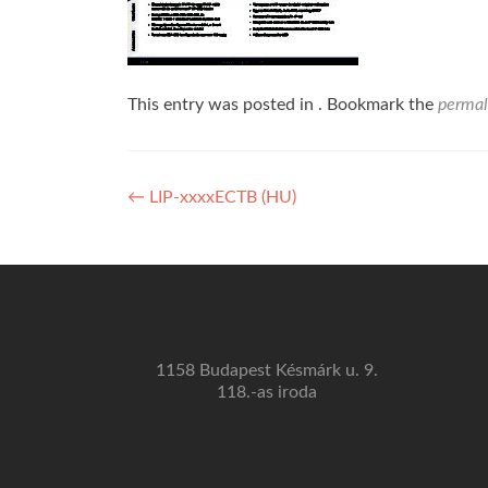
This entry was posted in . Bookmark the
permal
Bejegyzés
←
LIP-xxxxECTB (HU)
navigáció
1158 Budapest Késmárk u. 9.
118.-as iroda