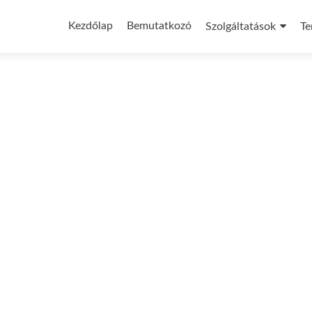
Skip
to
Kezdőlap
Bemutatkozó
Szolgáltatások
Te
content