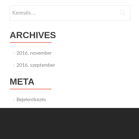
navigáció
Keresés:
ARCHIVES
2016. november
2016. szeptember
META
Bejelentkezés