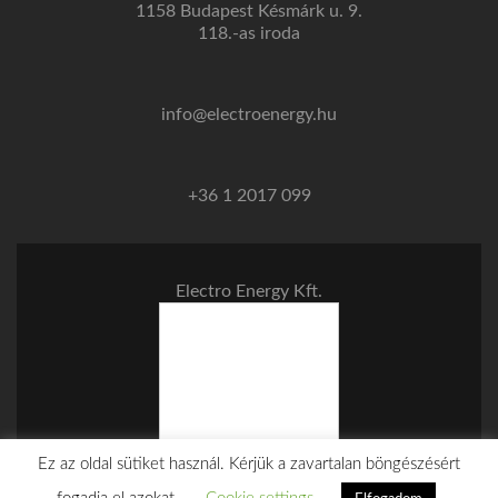
1158 Budapest Késmárk u. 9.
118.-as iroda
info@electroenergy.hu
+36 1 2017 099
Electro Energy Kft.
Ez az oldal sütiket használ. Kérjük a zavartalan böngészésért
Websitum
developed by
WebSite