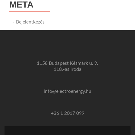
META
Bejelentkezés
1158 Budapest Késmárk u. 9.
118.-as iroda
info@electroenergy.hu
+36 1 2017 099