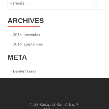
Keresés:
mechatronika
és
az
automatizálás
ARCHIVES
oktatásában
2016. november
2016. szeptember
META
Bejelentkezés
1158 Budapest Késmárk u. 9.