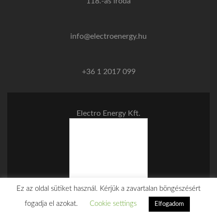
118.-as iroda
info@electroenergy.hu
+36 1 2017 099
Electro Energy Kft.
Ez az oldal sütiket használ. Kérjük a zavartalan böngészésért
Websitum
developed by
WebSite
fogadja el azokat.
Cookie settings
Elfogadom