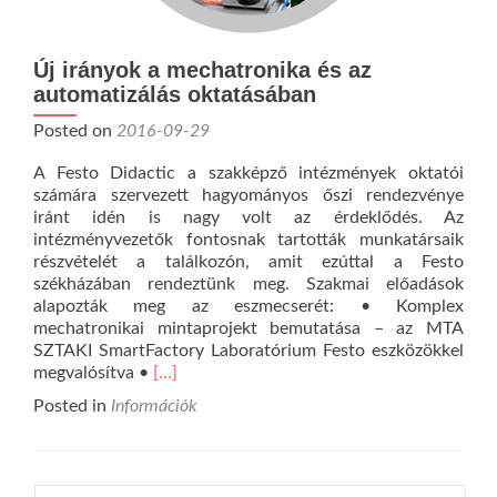
Új irányok a mechatronika és az
automatizálás oktatásában
Posted on
2016-09-29
A Festo Didactic a szakképző intézmények oktatói
számára szervezett hagyományos őszi rendezvénye
iránt idén is nagy volt az érdeklődés. Az
intézményvezetők fontosnak tartották munkatársaik
részvételét a találkozón, amit ezúttal a Festo
székházában rendeztünk meg. Szakmai előadások
alapozták meg az eszmecserét: • Komplex
mechatronikai mintaprojekt bemutatása – az MTA
SZTAKI SmartFactory Laboratórium Festo eszközökkel
Read
megvalósítva •
[…]
more
Posted in
Információk
about
Új
irányok
a