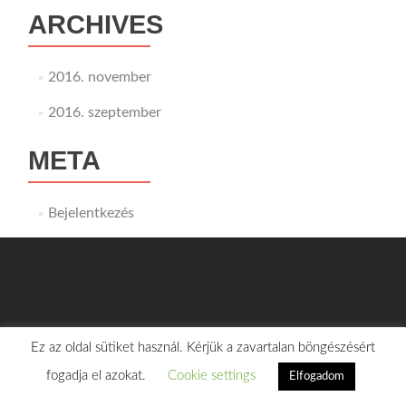
ARCHIVES
2016. november
2016. szeptember
META
Bejelentkezés
1158 Budapest Késmárk u. 9.
Ez az oldal sütiket használ. Kérjük a zavartalan böngészésért
118.-as iroda
fogadja el azokat.
Cookie settings
Elfogadom