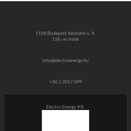
1158 Budapest Késmárk u. 9.
118.-as iroda
info@electroenergy.hu
+36 1 2017 099
Electro Energy Kft.