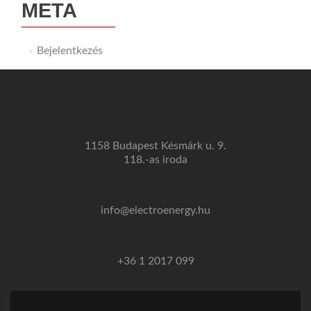
META
Bejelentkezés
1158 Budapest Késmárk u. 9.
118.-as iroda
info@electroenergy.hu
+36 1 2017 099