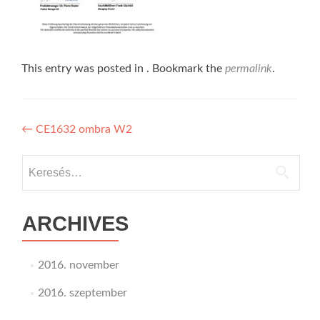
This entry was posted in . Bookmark the
permalink
.
Bejegyzés
←
CE1632 ombra W2
navigáció
Keresés:
ARCHIVES
2016. november
2016. szeptember