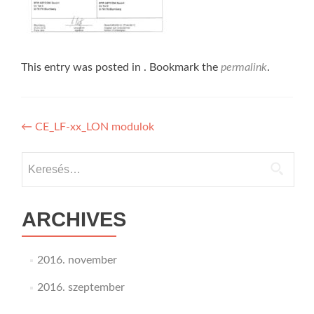
This entry was posted in . Bookmark the
permalink
.
Bejegyzés
←
CE_LF-xx_LON modulok
navigáció
Keresés:
ARCHIVES
2016. november
2016. szeptember