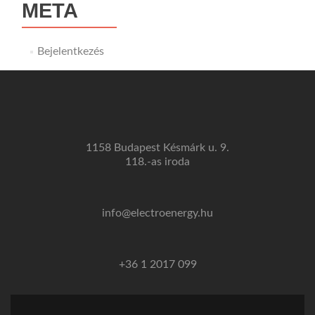
META
Bejelentkezés
1158 Budapest Késmárk u. 9.
118.-as iroda
info@electroenergy.hu
+36 1 2017 099