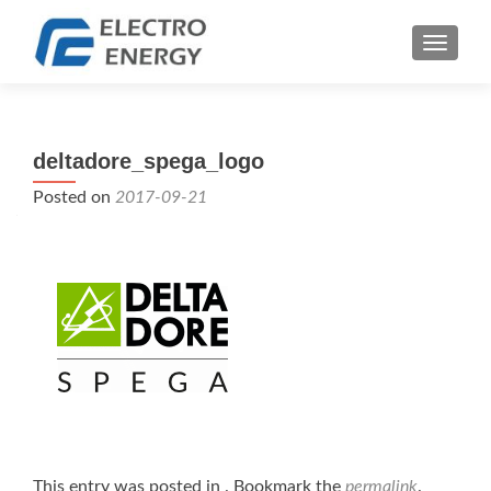
TOGGLE
deltadore_spega_logo
Posted on
2017-09-21
This entry was posted in . Bookmark the
permalink
.