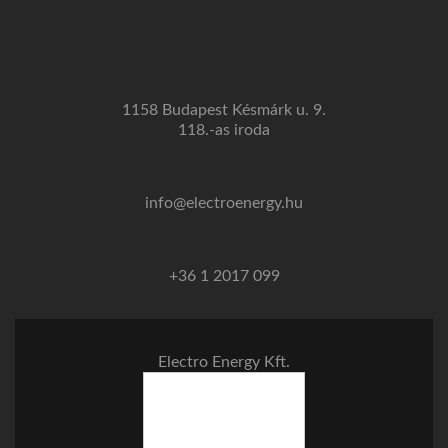
1158 Budapest Késmárk u. 9.
118.-as iroda
info@electroenergy.hu
+36 1 2017 099
Electro Energy Kft.