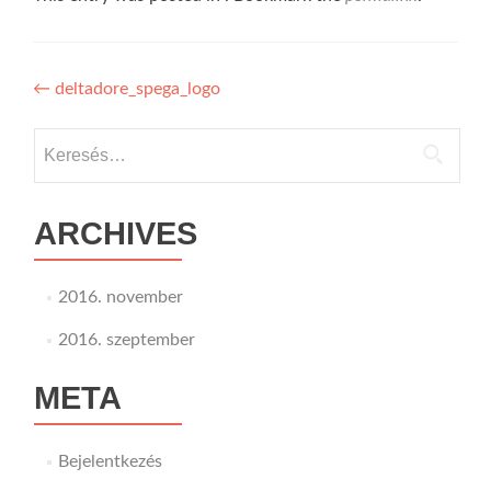
Bejegyzés
←
deltadore_spega_logo
navigáció
Keresés:
ARCHIVES
2016. november
2016. szeptember
META
Bejelentkezés