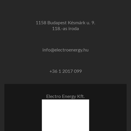
1158 Budapest Késmárk u. 9.
118.-as iroda
info@electroenergy.hu
+36 1 2017 099
Electro Energy Kft.