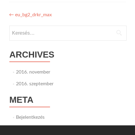
Bejegyzés
←
eu_bg2_drkr_max
navigáció
Keresés:
ARCHIVES
2016. november
2016. szeptember
META
Bejelentkezés