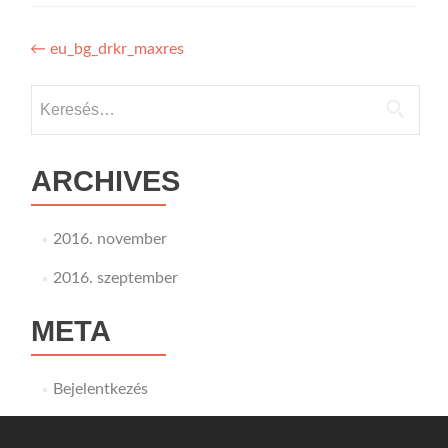
Bejegyzés
←
eu_bg_drkr_maxres
navigáció
Keresés:
ARCHIVES
2016. november
2016. szeptember
META
Bejelentkezés