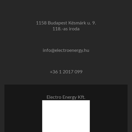
1158 Budapest Késmárk u. 9.
118.-as iroda
info@electroenergy.hu
+36 1 2017 099
Electro Energy Kft.