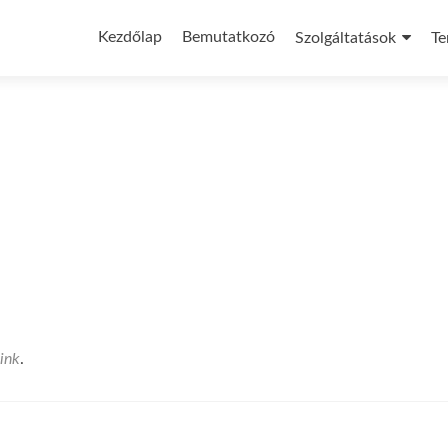
Skip
to
Kezdőlap
Bemutatkozó
Szolgáltatások
Te
content
ink
.