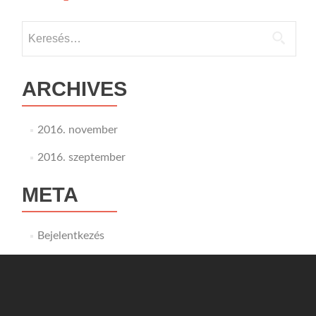
navigáció
Keresés:
ARCHIVES
2016. november
2016. szeptember
META
Bejelentkezés