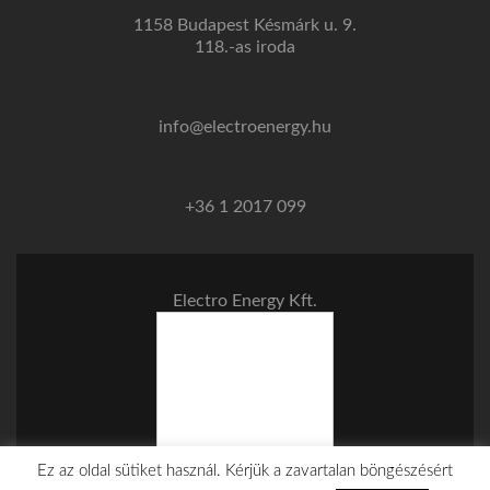
1158 Budapest Késmárk u. 9.
118.-as iroda
info@electroenergy.hu
+36 1 2017 099
Electro Energy Kft.
Ez az oldal sütiket használ. Kérjük a zavartalan böngészésért