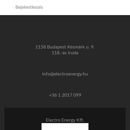
Bejelentkezés
1158 Budapest Késmárk u. 9.
118.-as iroda
info@electroenergy.hu
+36 1 2017 099
Electro Energy Kft.