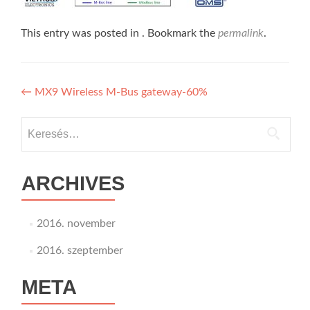
This entry was posted in . Bookmark the
permalink
.
Bejegyzés
←
MX9 Wireless M-Bus gateway-60%
navigáció
Keresés:
ARCHIVES
2016. november
2016. szeptember
META