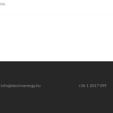
ink
.
info@electroenergy.hu
+36 1 2017 099