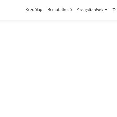
Skip
to
Kezdőlap
Bemutatkozó
Szolgáltatások
Te
content