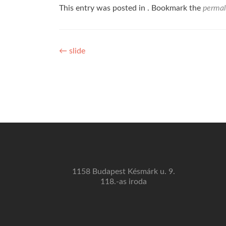
This entry was posted in . Bookmark the
permal
Bejegyzés
←
slide
navigáció
1158 Budapest Késmárk u. 9.
118.-as iroda