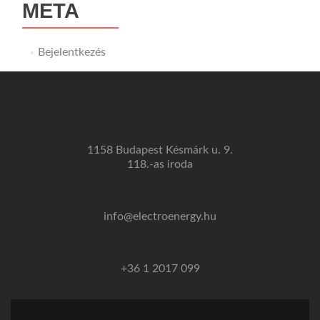
META
Bejelentkezés
1158 Budapest Késmárk u. 9.
118.-as iroda
info@electroenergy.hu
+36 1 2017 099