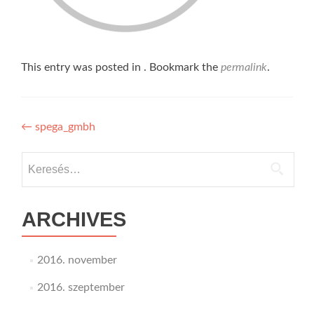
This entry was posted in . Bookmark the
permalink
.
Bejegyzés
←
spega_gmbh
navigáció
Keresés:
ARCHIVES
2016. november
2016. szeptember