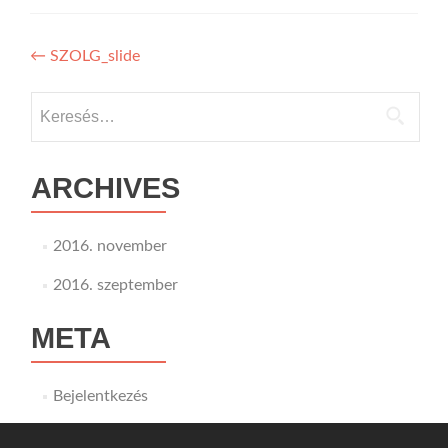
Bejegyzés
←
SZOLG_slide
navigáció
Keresés:
ARCHIVES
2016. november
2016. szeptember
META
Bejelentkezés