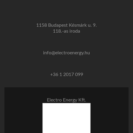
1158 Budapest Késmárk u. 9.
118.-as iroda
info@electroenergy.hu
+36 1 2017 099
Electro Energy Kft.