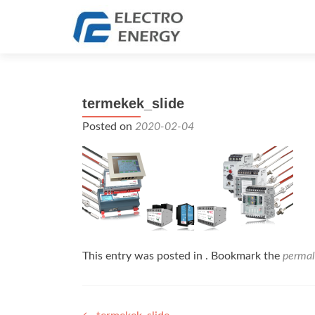
termekek_slide
Posted on
2020-02-04
This entry was posted in . Bookmark the
permal