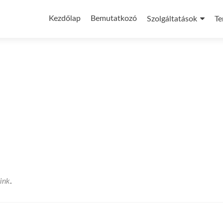
Skip
to
Kezdőlap
Bemutatkozó
Szolgáltatások
Te
content
ink
.