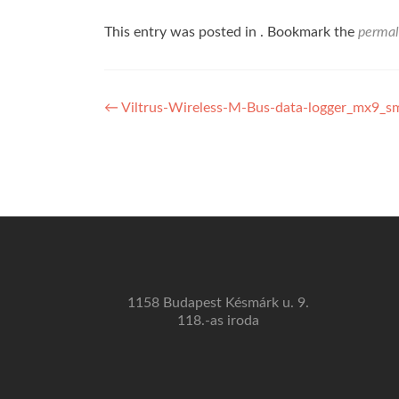
This entry was posted in . Bookmark the
permal
Bejegyzés
←
Viltrus-Wireless-M-Bus-data-logger_mx9_sm
navigáció
1158 Budapest Késmárk u. 9.
118.-as iroda