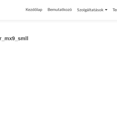
Skip
to
Kezdőlap
Bemutatkozó
Szolgáltatások
Te
content
er_mx9_smll