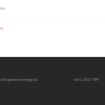
ink
.
ll
info@electroenergy.hu
+36 1 2017 099